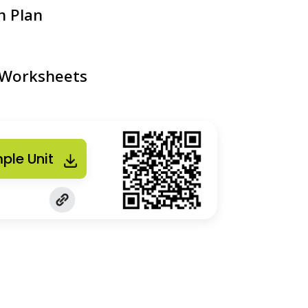
n Plan
 Worksheets
ple Unit