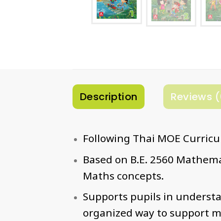
Description
Reviews (
Following Thai MOE Curric
Based on B.E. 2560 Mathema
Maths concepts.
Supports pupils in underst
organized way to support m