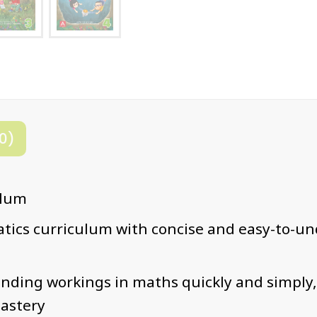
0)
ulum
tics curriculum with concise and easy-to-un
anding workings in maths quickly and simply
astery